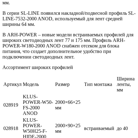
мм.
В серии SL-LINE появился накладной/подвесной профиль SL-
LINE-7532-2000 ANOD, используемый для лент средней
ширины 64 мм.
В ARH-POWER – новые модели встраиваемых профилей для
широких светодиодных лент 77 и 175 мм. Профиль ARH-
POWER-W180-2000 ANOD снабжен отсеком для блока
питания, что создает дополнительное удобство при
подключении светодиодных лент.
Ассортимент широких профилей
Ширина
Артикул
Модель
Размер
Тип монтажа
ленты,
мм
KLUS-
POWER-W50-
2000×66×25
028919
FS-2000
мм
ANOD
KLUS-
POWER-
2000×90×25
028918
встраиваемый
до 40
W50H25-F-
мм
HIDE-2000