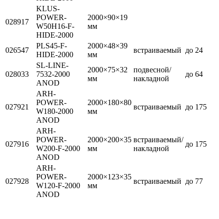
KLUS-
POWER-
2000×90×19
028917
W50H16-F-
мм
HIDE-2000
PLS45-F-
2000×48×39
026547
встраиваемый
до 24
HIDE-2000
мм
SL-LINE-
2000×75×32
подвесной/
028033
7532-2000
до 64
мм
накладной
ANOD
ARH-
POWER-
2000×180×80
027921
встраиваемый
до 175
W180-2000
мм
ANOD
ARH-
POWER-
2000×200×35
встраиваемый/
027916
до 175
W200-F-2000
мм
накладной
ANOD
ARH-
POWER-
2000×123×35
027928
встраиваемый
до 77
W120-F-2000
мм
ANOD