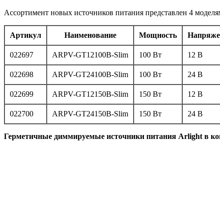
Ассортимент новых источников питания представлен 4 моделям
Артикул
Наименование
Мощность
Напряже
022697
ARPV-GT12100B-Slim
100 Вт
12 В
022698
ARPV-GT24100B-Slim
100 Вт
24 В
022699
ARPV-GT12150B-Slim
150 Вт
12 В
022700
ARPV-GT24150B-Slim
150 Вт
24 В
Герметичные диммируемые источники питания Arlight в ко