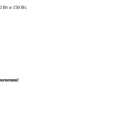
 Вт и 150 Вт.
именении!