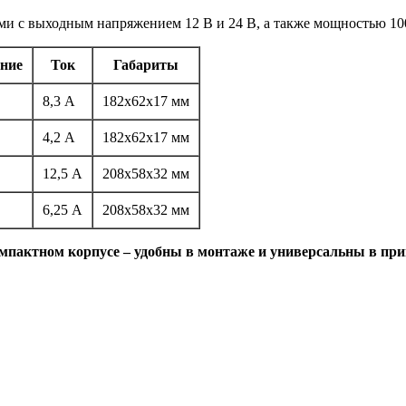
и с выходным напряжением 12 В и 24 В, а также мощностью 100
ние
Ток
Габариты
8,3 А
182х62х17 мм
4,2 А
182х62х17 мм
12,5 А
208х58х32 мм
6,25 А
208х58х32 мм
мпактном корпусе – удобны в монтаже и универсальны в пр