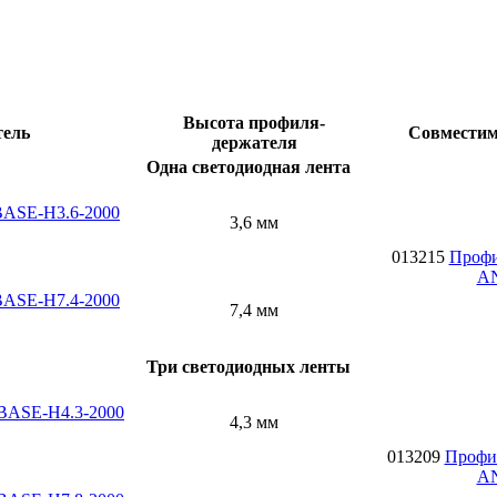
Высота профиля-
тель
Совмести
держателя
Одна светодиодная лента
BASE-H3.6-2000
3,6 мм
013215
Профи
A
BASE-H7.4-2000
7,4 мм
Три светодиодных ленты
BASE-H4.3-2000
4,3 мм
013209
Профи
A