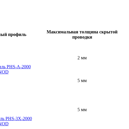
Максимальная толщина скрытой
мый профиль
проводки
2 мм
ль PHS-A-2000
NOD
5 мм
5 мм
ль PHS-3X-2000
NOD