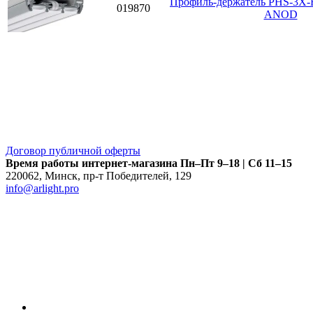
Профиль-держатель PHS-3X-
019870
ANOD
Договор публичной оферты
Время работы интернет-магазина
Пн–Пт 9–18 | Сб 11–15
220062
,
Минск
,
пр-т Победителей, 129
info@arlight.pro