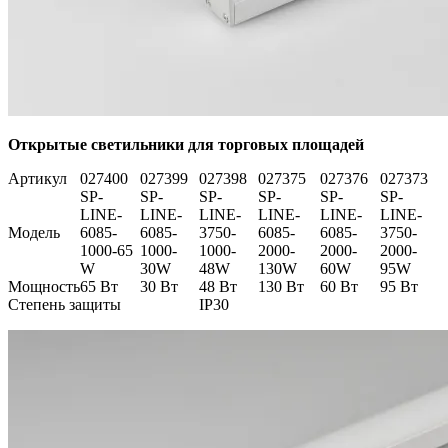
Открытые светильники для торговых площадей
Артикул
027400
027399
027398
027375
027376
027373
SP-
SP-
SP-
SP-
SP-
SP-
LINE-
LINE-
LINE-
LINE-
LINE-
LINE-
Модель
6085-
6085-
3750-
6085-
6085-
3750-
1000-65
1000-
1000-
2000-
2000-
2000-
W
30W
48W
130W
60W
95W
Мощность
65 Вт
30 Вт
48 Вт
130 Вт
60 Вт
95 Вт
Степень защиты
IP30