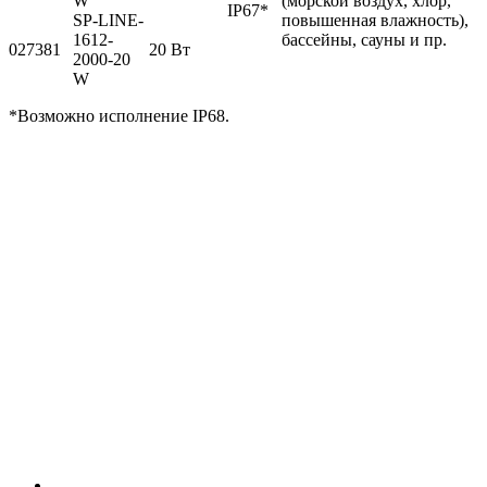
W
(морской воздух, хлор,
IP67*
SP-LINE-
повышенная влажность),
1612-
бассейны, сауны и пр.
027381
20 Вт
2000-20
W
*Возможно исполнение IP68.