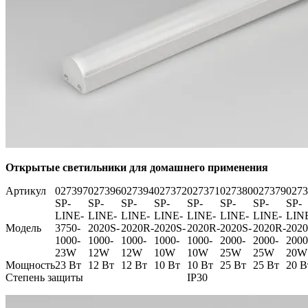
Открытые светильники для домашнего применения
Артикул
027397
027396
027394
027372
027371
027380
027379
0273
SP-
SP-
SP-
SP-
SP-
SP-
SP-
SP-
LINE-
LINE-
LINE-
LINE-
LINE-
LINE-
LINE-
LIN
Модель
3750-
2020S-
2020R-
2020S-
2020R-
2020S-
2020R-
2020
1000-
1000-
1000-
1000-
1000-
2000-
2000-
2000
23W
12W
12W
10W
10W
25W
25W
20W
Мощность
23 Вт
12 Вт
12 Вт
10 Вт
10 Вт
25 Вт
25 Вт
20 В
Степень защиты
IP30