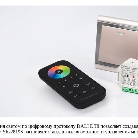
ения светом по цифровому протоколу DALI DT8 позволяет созда
ии SR-2819S расширяет стандартные возможности управления м