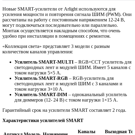
Новые SMART-усилители от Arlight используются для
усиления мощности и повторения сигнала ШИМ (PWM). Они
рассчитаны на работу с постоянным напряжением 12-24 В,
могут подключаться последовательно или параллельно.
Монтаж осуществляется накладным способом, что очень
удобно при инсталляции в помещениях с ремонтом.
«Коллекция света» представляет 3 модели с разным
количеством каналов управления:
Усилитель SMART-MULTI
– RGB+CCT усилитель для
светодиодных лент и модулей ШИМ. Имеет 5 каналов с
током нагрузки 5×5 A.
Усилитель SMART-RGB
– RGB-усилитель для
светодиодных лент и модулей ШИМ с 3 каналами и
током нагрузки 3×10 A.
Усилитель SMART-DIM
– одноканальный усилитель
для диммеров (12- 24 В) с током нагрузки 1×15 A.
Гарантийный срок на усилители SMART составляет 2 года.
Характеристики усилителей SMART
Каналы
Выходная
То
Артикул
Модель
Назначение