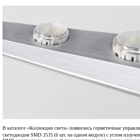
В каталоге «Коллекции света» появились герметичные управ
светодиодов SMD 3535 (6 шт. на одном модуле) с углом излуче