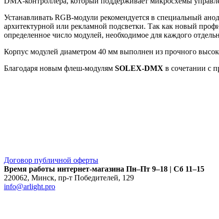
DMX-контроллера, который поддерживает микросхемы управл
Устанавливать RGB-модули рекомендуется в специальный ан
архитектурной или рекламной подсветки. Так как новый профил
определенное число модулей, необходимое для каждого отдельн
Корпус модулей диаметром 40 мм выполнен из прочного высоко
Благодаря новым флеш-модулям
SOLEX-DMX
в сочетании с 
Договор публичной оферты
Время работы интернет-магазина
Пн–Пт 9–18 | Сб 11–15
220062
,
Минск
,
пр-т Победителей, 129
info@arlight.pro