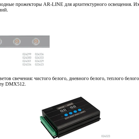
одиодные прожекторы AR-LINE для архитектурного освещения. И
ний.
етов свечения: чистого белого, дневного белого, теплого бело
олу DMX512.