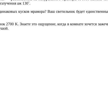
 излучения аж 130˚.
 одинаковых кусков мрамора? Ваш светильник будет единственны
 2700 K. Знаете это ощущение, когда в комнате хочется зажечь 
ушой.