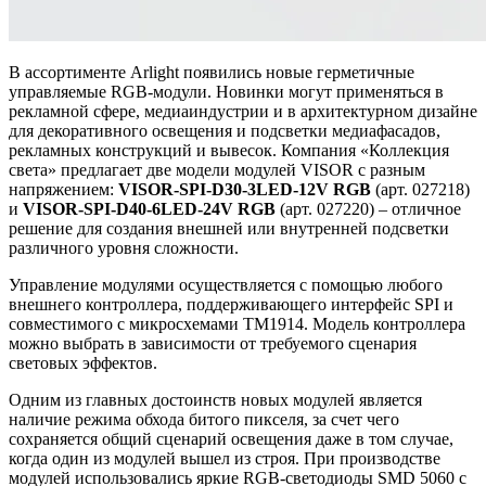
В ассортименте Arlight появились новые герметичные
управляемые RGB-модули. Новинки могут применяться в
рекламной сфере, медиаиндустрии и в архитектурном дизайне
для декоративного освещения и подсветки медиафасадов,
рекламных конструкций и вывесок. Компания «Коллекция
света» предлагает две модели модулей VISOR с разным
напряжением:
VISOR-SPI-D30-3LED-12V RGB
(арт. 027218)
и
VISOR-SPI-D40-6LED-24V RGB
(арт. 027220) – отличное
решение для создания внешней или внутренней подсветки
различного уровня сложности.
Управление модулями осуществляется с помощью любого
внешнего контроллера, поддерживающего интерфейс SPI и
совместимого с микросхемами ТМ1914. Модель контроллера
можно выбрать в зависимости от требуемого сценария
световых эффектов.
Одним из главных достоинств новых модулей является
наличие режима обхода битого пикселя, за счет чего
сохраняется общий сценарий освещения даже в том случае,
когда один из модулей вышел из строя. При производстве
модулей использовались яркие RGB-светодиоды SMD 5060 с