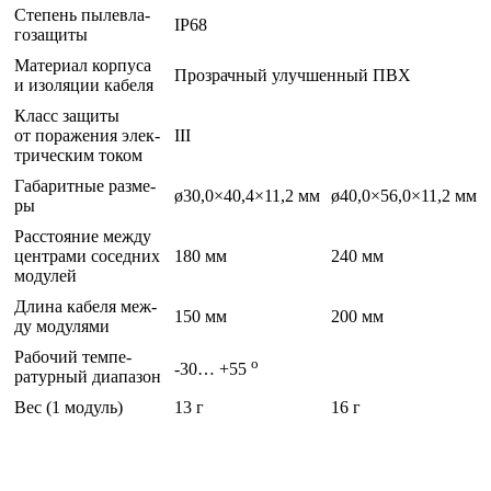
Сте­пень пы­лев­ла­
IP68
гоза­щиты
Ма­тери­ал кор­пу­са
Проз­рачный улуч­шенный ПВХ
и изо­ляции ка­беля
Класс за­щиты
от по­раже­ния элек­
III
три­чес­ким то­ком
Га­барит­ные раз­ме­
ø30,0×40,4×11,2 мм
ø40,0×56,0×11,2 мм
ры
Рас­сто­яние меж­ду
цен­тра­ми со­сед­них
180 мм
240 мм
мо­дулей
Дли­на ка­беля меж­
150 мм
200 мм
ду мо­дуля­ми
Ра­бочий тем­пе­
o
-30… +55
ратур­ный ди­апа­зон
Вес (1 мо­дуль)
13 г
16 г