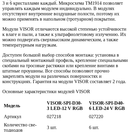
3 и 6 кристаллами каждый. Микросхема ТМ1914 позволяет
управлять каждым модулем индивидуально. В модулях
отсутствуют внутренние воздушные полости, поэтому их
можно применять в напольном (тротуарном) покрытии.
Модули VISOR отличаются высокой степенью устойчивости
к влаге и пыли, а также к ультрафиолетовому излучению. Их
можно подвергать сверхвысоким динамическим, а также
температурным нагрузкам.
Доступен большой выбор способов монтажа: установка в
специальный монтажный профиль, крепление специальными
скобами на тросовые растяжки или крепление винтами в
штатные проушины. Все способы позволяют прочно
закреплять модули на различных поверхностях и
конструкциях. Гарантия на модули VISOR составляет 2 года.
Основные характеристики модулей VISOR
VISOR-SPI-D30-
VISOR-SPI-D40-
Мо­дель
3 LED-12 V RGB
6 LED-24 V RGB
Ар­ти­кул
027218
027220
Ко­личес­тво све­
3 шт.
6 шт.
тоди­одов