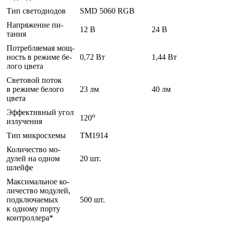
Тип све­тоди­одов
SMD 5060 RGB
Нап­ря­жение пи­
12 В
24 В
тания
Пот­ребля­емая мощ­
ность в ре­жиме бе­
0,72 Вт
1,44 Вт
лого цве­та
Све­товой по­ток
в ре­жиме бе­лого
23 лм
40 лм
цве­та
Эф­фектив­ный угол
o
120
из­лу­чения
Тип мик­росхе­мы
ТМ1914
Ко­личес­тво мо­
дулей на од­ном
20 шт.
шлей­фе
Мак­си­маль­ное ко­
личес­тво мо­дулей,
под­клю­ча­емых
500 шт.
к од­но­му пор­ту
кон­трол­ле­ра*