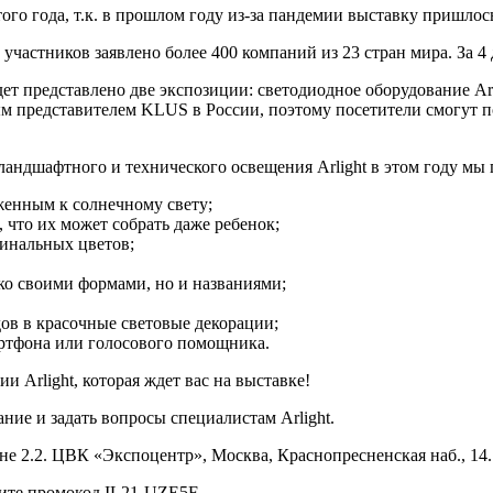
того года, т.к. в прошлом году из-за пандемии выставку пришлос
участников заявлено более 400 компаний из 23 стран мира. За 4
дет представлено две экспозиции: светодиодное оборудование Ar
м представителем KLUS в России, поэтому посетители смогут 
андшафтного и технического освещения Arlight в этом году мы 
женным к солнечному свету;
 что их может собрать даже ребенок;
инальных цветов;
ко своими формами, но и названиями;
ов в красочные световые декорации;
ртфона или голосового помощника.
Arlight, которая ждет вас на выставке!
ние и задать вопросы специалистам Arlight.
не 2.2. ЦВК «Экспоцентр», Москва, Краснопресненская наб., 14.
ите промокод IL21-UZE5F.