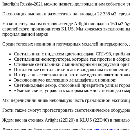
Interlight Russia-2021 можно назвать долгожданным событием э
Экспозиция выставки разместится на площади 22 338 м2, среди 
На концептуальном острове-стенде Arlight площадью 160 м2 бу
европейского производителя KLUS. Мы являемся эксклюзивны
профиля данной марки.
Среди топовых новинок и популярных моделей интерьерного, л
Светильники с индексом цветопередачи CRI>98, прибли
Светильники-конструкторы, которые так просты в сборке,
Стильные светильники с миниатюрными корпусами ориг
Потолочные светильники в антивандальном исполнении;
Интерьерные светильники, которые вдохновляют не толь
Эксклюзивную коллекцию ландшафтных новинок;
Светодиодный декор, способный превратить улицы город
«Умный свет», управлять которым можно с помощью сма
Мы перечислили лишь небольшую часть грандиозной экспозиции 
Гости также смогут протестировать светотехническое оборудова
Ждем вас на стендах Arlight (22D20) и KLUS (22D40) в павильо
Для получения бесплатного входа перейдите
по ссылке
и введ