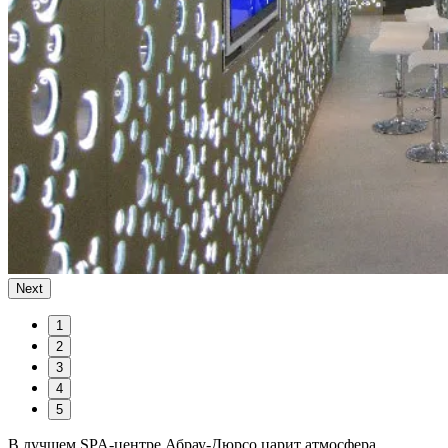
Next
1
2
3
4
5
В лучшем SPA-центре Абрау-Дюрсо царит атмосфера