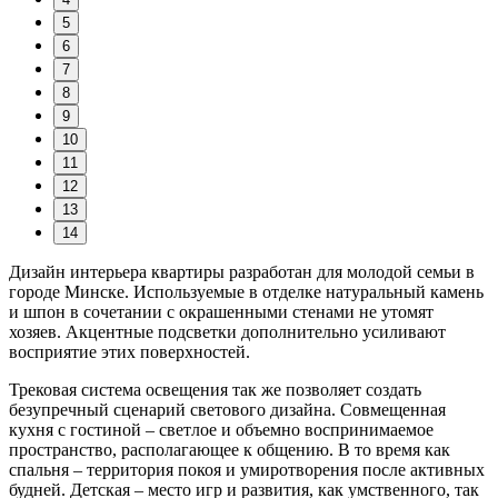
5
6
7
8
9
10
11
12
13
14
Дизайн интерьера квартиры разработан для молодой семьи в
городе Минске. Используемые в отделке натуральный камень
и шпон в сочетании с окрашенными стенами не утомят
хозяев. Акцентные подсветки дополнительно усиливают
восприятие этих поверхностей.
Трековая система освещения так же позволяет создать
безупречный сценарий светового дизайна. Совмещенная
кухня с гостиной – светлое и объемно воспринимаемое
пространство, располагающее к общению. В то время как
спальня – территория покоя и умиротворения после активных
будней. Детская – место игр и развития, как умственного, так