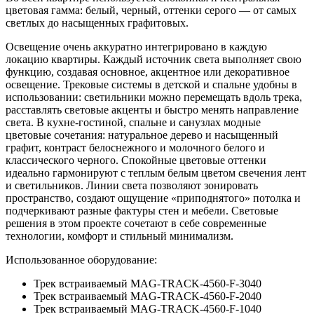
цветовая гамма: белый, черный, оттенки серого — от самых
светлых до насыщенных графитовых.
Освещение очень аккуратно интегрировано в каждую
локацию квартиры. Каждый источник света выполняет свою
функцию, создавая основное, акцентное или декоративное
освещение. Трековые системы в детской и спальне удобны в
использовании: светильники можно перемещать вдоль трека,
расставлять световые акценты и быстро менять направление
света. В кухне-гостиной, спальне и санузлах модные
цветовые сочетания: натуральное дерево и насыщенный
графит, контраст белоснежного и молочного белого и
классического черного. Спокойные цветовые оттенки
идеально гармонируют с теплым белым цветом свечения лент
и светильников. Линии света позволяют зонировать
пространство, создают ощущение «приподнятого» потолка и
подчеркивают разные фактуры стен и мебели. Световые
решения в этом проекте сочетают в себе современные
технологии, комфорт и стильный минимализм.
Использованное оборудование:
Трек встраиваемый MAG-TRACK-4560-F-3040
Трек встраиваемый MAG-TRACK-4560-F-2040
Трек встраиваемый MAG-TRACK-4560-F-1040