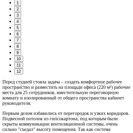
1
2
3
4
5
6
7
8
9
10
11
12
Перед студией стояла задача – создать комфортное рабочее
пространство и разместить на площади офиса (220 м²) рабочие
места для 25 сотрудников, вместительную переговорную
комнату и изолированный от общего пространства кабинет
руководителя.
Первым делом избавились от перегородок и узких коридоров.
Подвесной потолок из гипсокартона, под которым были
скрыты коммуникации вентиляционной системы, очень
сильно "съедал" высоту помещения. Так как система