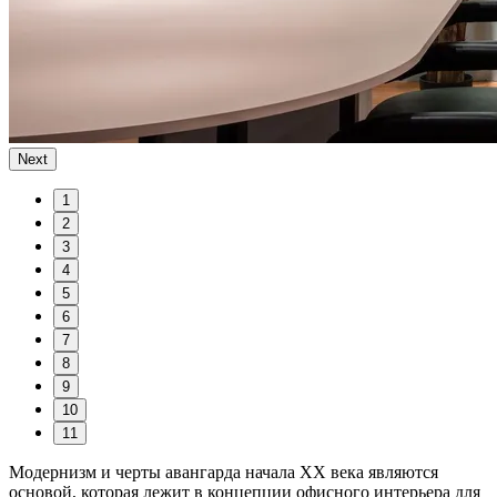
Next
1
2
3
4
5
6
7
8
9
10
11
Модернизм и черты авангарда начала ХХ века являются
основой, которая лежит в концепции офисного интерьера для