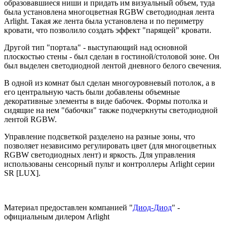
образовавшиеся ниши и придать им визуальный объем, туда
была установлена многоцветная RGBW светодиодная лента
Arlight. Такая же лента была установлена и по периметру
кровати, что позволило создать эффект "парящей" кровати.
Другой тип "портала" - выступающий над основной
плоскостью стены - был сделан в гостиной/столовой зоне. Он
был выделен светодиодной лентой дневного белого свечения.
В одной из комнат был сделан многоуровневый потолок, а в
его центральную часть были добавлены объемные
декоративные элементы в виде бабочек. Формы потолка и
сидящие на нем "бабочки" также подчеркнуты светодиодной
лентой RGBW.
Управление подсветкой разделено на разные зоны, что
позволяет независимо регулировать цвет (для многоцветных
RGBW светодиодных лент) и яркость. Для управления
использованы сенсорный пульт и контроллеры Arlight серии
SR [LUX].
Материал предоставлен компанией "
Диод-Диод
" -
официальным дилером Arlight