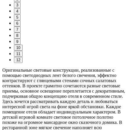
3
4
5
6
7
8
9
10
11
12
Оригинальные световые конструкции, реализованные с
помощью светодиодных лент белого свечения, эффектно
контрастируют с глянцевыми стенами сочных салатовых
оттенков. В проекте грамотно сочетаются разные световые
приемы, основное освещение переплетается с декоративным,
подчеркивая общую концепцию отеля в современном стиле.
Здесь хочется рассматривать каждую деталь и любоваться
интересной игрой света на фоне яркой обстановки. Каждое
помещение отеля обладает индивидуальным характером. В
детской игровой комнате световое потолочное полотно
похоже на огромное мансардное окно сказочного домика. В
ресторанной зоне мягкое свечение наполняет всю