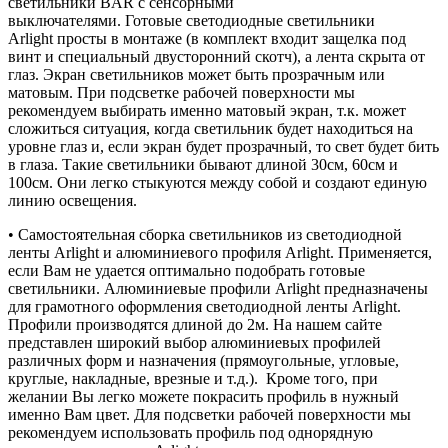
светильники BAR с сенсорными
выключателями. Готовые светодиодные светильники
Arlight просты в монтаже (в комплект входит защелка под
винт и специальный двусторонний скотч), а лента скрыта от
глаз. Экран светильников может быть прозрачным или
матовым. При подсветке рабочей поверхности мы
рекомендуем выбирать именно матовый экран, т.к. может
сложиться ситуация, когда светильник будет находиться на
уровне глаз и, если экран будет прозрачный, то свет будет бить
в глаза. Такие светильники бывают длиной 30см, 60см и
100см. Они легко стыкуются между собой и создают единую
линию освещения.
• Самостоятельная сборка светильников из светодиодной
ленты Arlight и алюминиевого профиля Arlight. Применяется,
если Вам не удается оптимально подобрать готовые
светильники. Алюминиевые профили Arlight предназначены
для грамотного оформления светодиодной ленты Arlight.
Профили производятся длиной до 2м. На нашем сайте
представлен широкий выбор алюминиевых профилей
различных форм и назначения (прямоугольные, угловые,
круглые, накладные, врезные и т.д.). Кроме того, при
желании Вы легко можете покрасить профиль в нужный
именно Вам цвет. Для подсветки рабочей поверхности мы
рекомендуем использовать профиль под однорядную