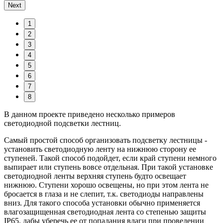
Next
1
2
3
4
5
6
7
8
В данном проекте приведено несколько примеров
светодиодной подсветки лестниц.
Самый простой способ организовать подсветку лестницы -
установить светодиодную ленту на нижнюю сторону ее
ступеней. Такой способ подойдет, если край ступени немного
выпирает или ступень вовсе отдельная. При такой установке
светодиодной ленты верхняя ступень будто освещает
нижнюю. Ступени хорошо освещены, но при этом лента не
бросается в глаза и не слепит, т.к. светодиоды направлены
вниз. Для такого способа установки обычно применяется
влагозащищенная светодиодная лента со степенью защиты
IP65, дабы уберечь ее от попадания влаги при проведении