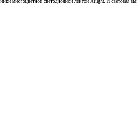
ники многоцветной светодиодной лентой Arlight. И световая выв