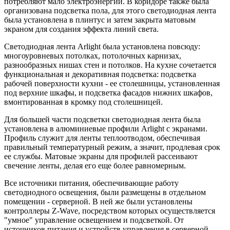
потребляют мало электроэнергии. В коридоре также была
организована подсветка пола, для этого светодиодная лента
была установлена в плинтус и затем закрыта матовым
экраном для создания эффекта линий света.
Светодиодная лента Arlight была установлена повсюду:
многоуровневых потолках, потолочных карнизах,
разнообразных нишах стен и потолков. На кухне сочетается
функциональная и декоративная подсветка: подсветка
рабочей поверхности кухни - ее столешницы, установленная
под верхние шкафы, и подсветка фасадов нижних шкафов,
вмонтированная в кромку под столешницей.
Для большей части подсветки светодиодная лента была
установлена в алюминиевые профили Arlight с экранами.
Профиль служит для ленты теплоотводом, обеспечивая
правильный температурный режим, а значит, продлевая срок
ее службы. Матовые экраны для профилей рассеивают
свечение ленты, делая его еще более равномерным.
Все источники питания, обеспечивающие работу
светодиодного освещения, были размещены в отдельном
помещении - серверной. В ней же были установлены
контроллеры Z-Wave, посредством которых осуществляется
"умное" управление освещением и подсветкой. От
источников питания и устройств управления в серверной