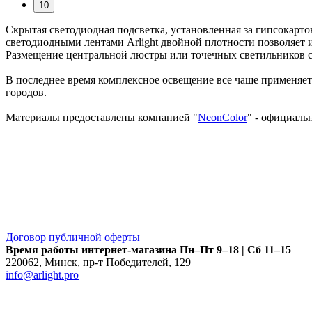
10
Скрытая светодиодная подсветка, установленная за гипсокарт
светодиодными лентами Arlight двойной плотности позволяет и
Размещение центральной люстры или точечных светильников с
В последнее время комплексное освещение все чаще применяетс
городов.
Материалы предоставлены компанией "
NeonColor
" - официаль
Договор публичной оферты
Время работы интернет-магазина
Пн–Пт 9–18 | Сб 11–15
220062
,
Минск
,
пр-т Победителей, 129
info@arlight.pro