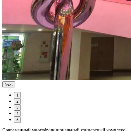
Next
1
2
3
4
5
Современный многофункциональный концертный комплекс,