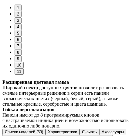
1
2
3
4
5
6
7
8
9
10
11
Расширенная цветовая гамма
Широкий спектр доступных цветов позволит реализовать
смелые интерьерные решения: в серии есть панели
в классических цветах (черный, белый, серый), а также
стильные красные, серебристые и цвета шампань.
Гибкая персонализация
Панели имеют до 8 программируемых кнопок
с настраиваемой индикацией и возможностью использовать
их одиночно либо попарно.
Список моделей (39)
Характеристики
Скачать
Аксессуары