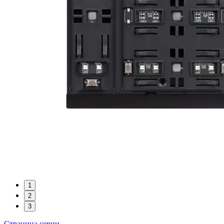
1
2
3
Страница серии