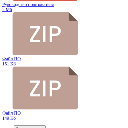
Руководство пользователя
2 Мб
Файл ПО
151 Кб
Файл ПО
149 Кб