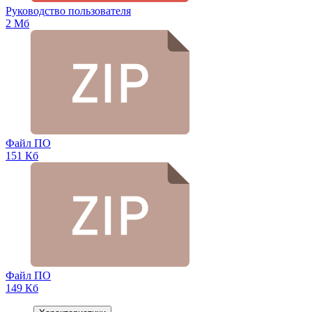
Руководство пользователя
2 Мб
Файл ПО
151 Кб
Файл ПО
149 Кб