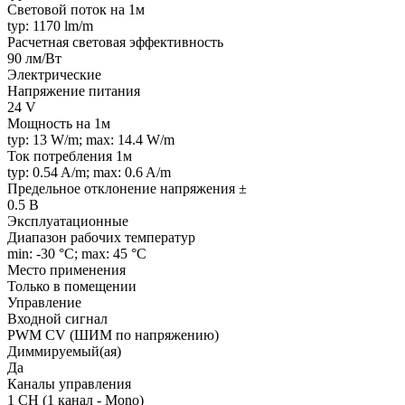
Световой поток на 1м
typ: 1170 lm/m
Расчетная световая эффективность
90 лм/Вт
Электрические
Напряжение питания
24 V
Мощность на 1м
typ: 13 W/m; max: 14.4 W/m
Ток потребления 1м
typ: 0.54 A/m; max: 0.6 A/m
Предельное отклонение напряжения ±
0.5 В
Эксплуатационные
Диапазон рабочих температур
min: -30 °C; max: 45 °C
Место применения
Только в помещении
Управление
Входной сигнал
PWM СV (ШИМ по напряжению)
Диммируемый(ая)
Да
Каналы управления
1 CH (1 канал - Mono)