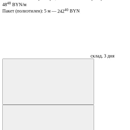
48
48
BYN/м
40
Пакет (полиэтилен): 5 м —
242
BYN
склад, 3 дня