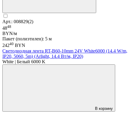
Арт.: 008829(2)
48
48
BYN/м
Пакет (полиэтилен): 5 м
40
242
BYN
Светодиодная лента RT-B60-10mm 24V White6000 (14.4 W/m,
IP20, 5060, 5m) (Arlight, 14.4 Вт/м, IP20)
White | Белый 6000 K
В корзину