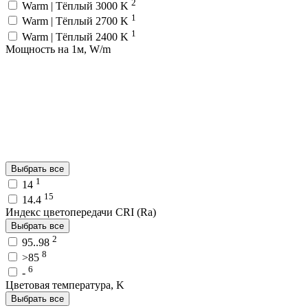
2
Warm | Тёплый 3000 K
1
Warm | Тёплый 2700 K
1
Warm | Тёплый 2400 K
Мощность на 1м, W/m
Выбрать все
1
14
15
14.4
Индекс цветопередачи CRI (Ra)
Выбрать все
2
95..98
8
>85
6
-
Цветовая температура, K
Выбрать все