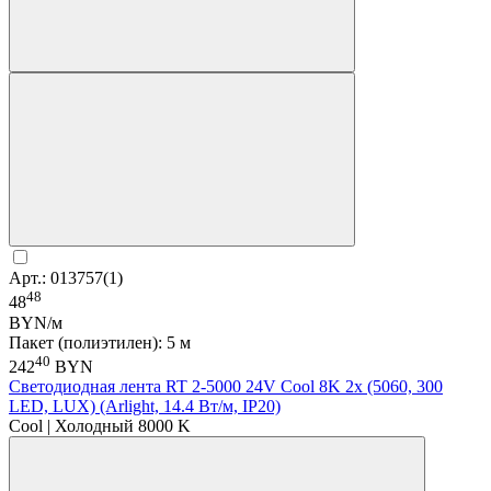
Арт.: 013757(1)
48
48
BYN/м
Пакет (полиэтилен): 5 м
40
242
BYN
Светодиодная лента RT 2-5000 24V Cool 8K 2x (5060, 300
LED, LUX) (Arlight, 14.4 Вт/м, IP20)
Cool | Холодный 8000 K