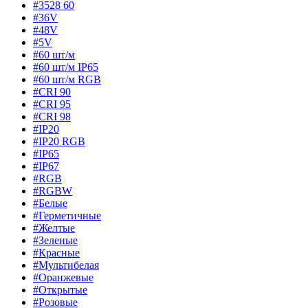
#3528 60
#36V
#48V
#5V
#60 шт/м
#60 шт/м IP65
#60 шт/м RGB
#CRI 90
#CRI 95
#CRI 98
#IP20
#IP20 RGB
#IP65
#IP67
#RGB
#RGBW
#Белые
#Герметичные
#Желтые
#Зеленые
#Красные
#Мультибелая
#Оранжевые
#Открытые
#Розовые