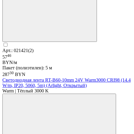
Арт.: 021421(2)
46
57
BYN/м
Пакет (полиэтилен): 5 м
30
287
BYN
Светодиодная лента RT-B60-10mm 24V Warm3000 CRI98 (14.4
W/m, IP20, 5060, 5m) (Arlight, Открытый)
Warm | Тёплый 3000 K