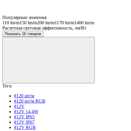
Популярные значения
110 lm/m
150 lm/m
200 lm/m
1170 lm/m
1400 lm/m
Расчетная световая эффективность, лм/Вт
Показать 16 товаров
Теги
#120 шт/м
#120 шт/м RGB
#12V
#12V 14,4W
#12V IP65
#12V IP67
#12V RGB