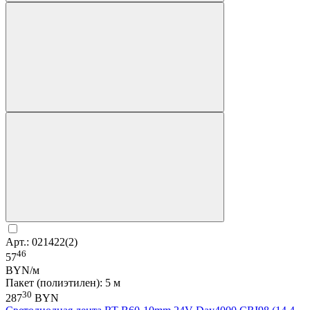
Арт.: 021422(2)
46
57
BYN/м
Пакет (полиэтилен): 5 м
30
287
BYN