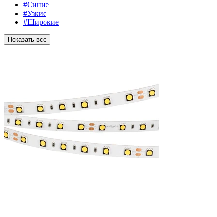
#Синие
#Узкие
#Широкие
Показать все