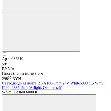
Арт.: 037810
73
59
BYN/м
Пакет (полиэтилен): 5 м
65
298
BYN
Светодиодная лента RT-A160-5mm 24V White6000 (15 W/m,
IP20, 2835, 5m) (Arlight, Открытый)
White | Белый 6000 K