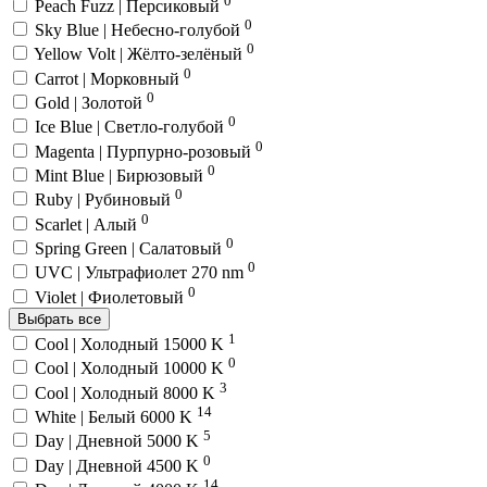
Peach Fuzz | Персиковый
0
Sky Blue | Небесно-голубой
0
Yellow Volt | Жёлто-зелёный
0
Carrot | Морковный
0
Gold | Золотой
0
Ice Blue | Светло-голубой
0
Magenta | Пурпурно-розовый
0
Mint Blue | Бирюзовый
0
Ruby | Рубиновый
0
Scarlet | Алый
0
Spring Green | Салатовый
0
UVC | Ультрафиолет 270 nm
0
Violet | Фиолетовый
Выбрать все
1
Cool | Холодный 15000 K
0
Cool | Холодный 10000 K
3
Cool | Холодный 8000 K
14
White | Белый 6000 K
5
Day | Дневной 5000 K
0
Day | Дневной 4500 K
14