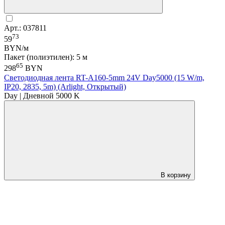
Арт.: 037811
73
59
BYN/м
Пакет (полиэтилен): 5 м
65
298
BYN
Светодиодная лента RT-A160-5mm 24V Day5000 (15 W/m,
IP20, 2835, 5m) (Arlight, Открытый)
Day | Дневной 5000 K
В корзину