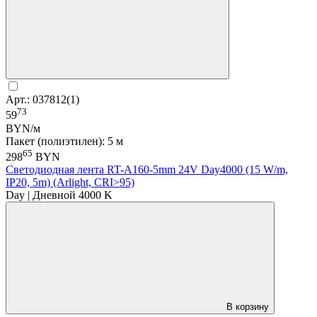
Арт.: 037812(1)
73
59
BYN/м
Пакет (полиэтилен): 5 м
65
298
BYN
Светодиодная лента RT-A160-5mm 24V Day4000 (15 W/m,
IP20, 5m) (Arlight, CRI>95)
Day | Дневной 4000 K
В корзину