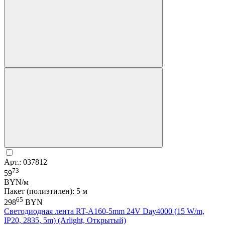
Арт.: 037812
73
59
BYN/м
Пакет (полиэтилен): 5 м
65
298
BYN
Светодиодная лента RT-A160-5mm 24V Day4000 (15 W/m,
IP20, 2835, 5m) (Arlight, Открытый)