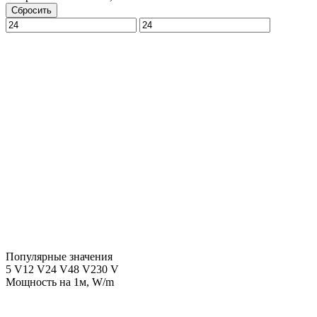
Сбросить
Популярные значения
5 V
12 V
24 V
48 V
230 V
Мощность на 1м, W/m