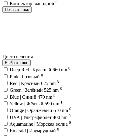
0
Коннектор выводной
Показать все
Цвет свечения
Выбрать все
0
Deep Red | Красный 660 nm
0
Pink | Розовый
8
Red | Красный 625 nm
8
Green | Зелёный 525 nm
9
Blue | Синий 470 nm
1
Yellow | Жёлтый 590 nm
0
Orange | Оранжевый 610 nm
0
UVA | Ультрафиолет 400 nm
0
Aquamarine | Морская волна
0
Emerald | Изумрудный
0