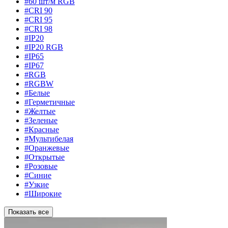
#60 шт/м RGB
#CRI 90
#CRI 95
#CRI 98
#IP20
#IP20 RGB
#IP65
#IP67
#RGB
#RGBW
#Белые
#Герметичные
#Желтые
#Зеленые
#Красные
#Мультибелая
#Оранжевые
#Открытые
#Розовые
#Синие
#Узкие
#Широкие
Показать все