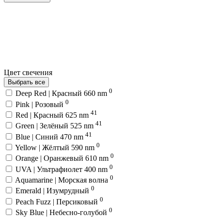
Цвет свечения
Выбрать все
0
Deep Red | Красный 660 nm
0
Pink | Розовый
41
Red | Красный 625 nm
41
Green | Зелёный 525 nm
41
Blue | Синий 470 nm
0
Yellow | Жёлтый 590 nm
0
Orange | Оранжевый 610 nm
0
UVA | Ультрафиолет 400 nm
0
Aquamarine | Морская волна
0
Emerald | Изумрудный
0
Peach Fuzz | Персиковый
0
Sky Blue | Небесно-голубой