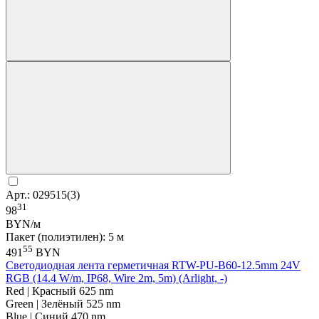
Арт.: 029515(3)
31
98
BYN/м
Пакет (полиэтилен): 5 м
55
491
BYN
Светодиодная лента герметичная RTW-PU-B60-12.5mm 24V
RGB (14.4 W/m, IP68, Wire 2m, 5m) (Arlight, -)
Red | Красный 625 nm
Green | Зелёный 525 nm
Blue | Синий 470 nm