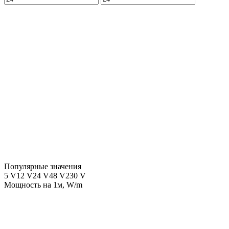
Популярные значения
5 V
12 V
24 V
48 V
230 V
Мощность на 1м, W/m