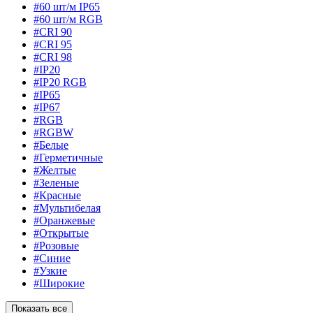
#60 шт/м IP65
#60 шт/м RGB
#CRI 90
#CRI 95
#CRI 98
#IP20
#IP20 RGB
#IP65
#IP67
#RGB
#RGBW
#Белые
#Герметичные
#Желтые
#Зеленые
#Красные
#Мультибелая
#Оранжевые
#Открытые
#Розовые
#Синие
#Узкие
#Широкие
Показать все