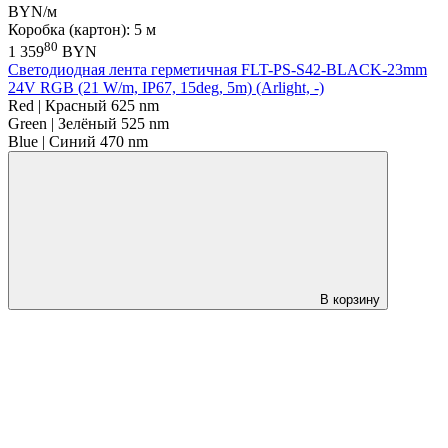
BYN/м
Коробка (картон): 5 м
80
1 359
BYN
Светодиодная лента герметичная FLT-PS-S42-BLACK-23mm
24V RGB (21 W/m, IP67, 15deg, 5m) (Arlight, -)
Red | Красный 625 nm
Green | Зелёный 525 nm
Blue | Синий 470 nm
В корзину