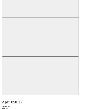
Арт.: 050117
96
271