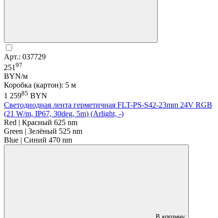
Арт.: 037729
97
251
BYN/м
Коробка (картон): 5 м
85
1 259
BYN
Светодиодная лента герметичная FLT-PS-S42-23mm 24V RGB
(21 W/m, IP67, 30deg, 5m) (Arlight, -)
Red | Красный 625 nm
Green | Зелёный 525 nm
Blue | Синий 470 nm
В корзину