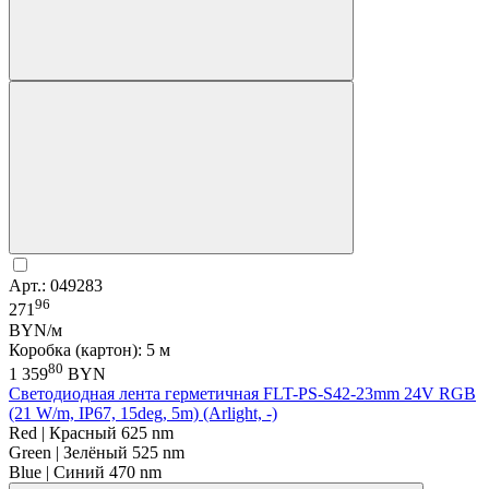
Арт.: 049283
96
271
BYN/м
Коробка (картон): 5 м
80
1 359
BYN
Светодиодная лента герметичная FLT-PS-S42-23mm 24V RGB
(21 W/m, IP67, 15deg, 5m) (Arlight, -)
Red | Красный 625 nm
Green | Зелёный 525 nm
Blue | Синий 470 nm