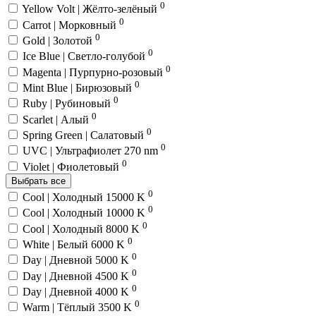
0
Yellow Volt | Жёлто-зелёный
0
Carrot | Морковный
0
Gold | Золотой
0
Ice Blue | Светло-голубой
0
Magenta | Пурпурно-розовый
0
Mint Blue | Бирюзовый
0
Ruby | Рубиновый
0
Scarlet | Алый
0
Spring Green | Салатовый
0
UVC | Ультрафиолет 270 nm
0
Violet | Фиолетовый
Выбрать все
0
Cool | Холодный 15000 K
0
Cool | Холодный 10000 K
0
Cool | Холодный 8000 K
0
White | Белый 6000 K
0
Day | Дневной 5000 K
0
Day | Дневной 4500 K
0
Day | Дневной 4000 K
0
Warm | Тёплый 3500 K