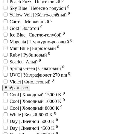
Peach Fuzz | Персиковый
0
Sky Blue | Небесно-голубой
0
Yellow Volt | Жёлто-зелёный
0
Carrot | Морковный
0
Gold | Золотой
0
Ice Blue | Светло-голубой
0
Magenta | Пурпурно-розовый
0
Mint Blue | Бирюзовый
0
Ruby | Рубиновый
0
Scarlet | Алый
0
Spring Green | Салатовый
0
UVC | Ультрафиолет 270 nm
0
Violet | Фиолетовый
Выбрать все
0
Cool | Холодный 15000 K
0
Cool | Холодный 10000 K
0
Cool | Холодный 8000 K
0
White | Белый 6000 K
0
Day | Дневной 5000 K
0
Day | Дневной 4500 K
0