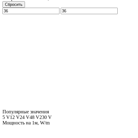
Сбросить
Популярные значения
5 V
12 V
24 V
48 V
230 V
Мощность на 1м, W/m