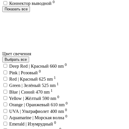
0
Коннектор выводной
Показать все
Цвет свечения
Выбрать все
0
Deep Red | Красный 660 nm
0
Pink | Розовый
1
Red | Красный 625 nm
1
Green | Зелёный 525 nm
1
Blue | Синий 470 nm
0
Yellow | Жёлтый 590 nm
0
Orange | Оранжевый 610 nm
0
UVA | Ультрафиолет 400 nm
0
Aquamarine | Морская волна
0
Emerald | Изумрудный
0