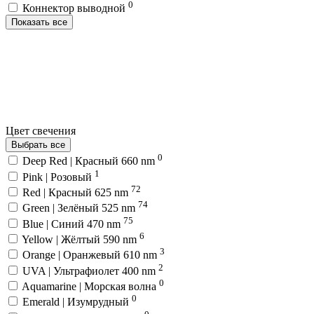
0
Коннектор выводной
Показать все
Цвет свечения
Выбрать все
0
Deep Red | Красный 660 nm
1
Pink | Розовый
72
Red | Красный 625 nm
74
Green | Зелёный 525 nm
75
Blue | Синий 470 nm
6
Yellow | Жёлтый 590 nm
3
Orange | Оранжевый 610 nm
2
UVA | Ультрафиолет 400 nm
0
Aquamarine | Морская волна
0
Emerald | Изумрудный
0