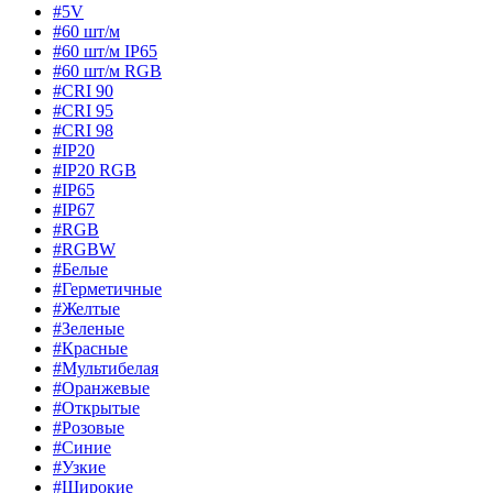
#5V
#60 шт/м
#60 шт/м IP65
#60 шт/м RGB
#CRI 90
#CRI 95
#CRI 98
#IP20
#IP20 RGB
#IP65
#IP67
#RGB
#RGBW
#Белые
#Герметичные
#Желтые
#Зеленые
#Красные
#Мультибелая
#Оранжевые
#Открытые
#Розовые
#Синие
#Узкие
#Широкие