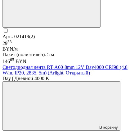
Арт.: 021419(2)
33
29
BYN/м
Пакет (полиэтилен): 5 м
65
146
BYN
Светодиодная лента RT-A60-8mm 12V Day4000 CRI98 (4.8
W/m, IP20, 2835, 5m) (Arlight, Открытый)
Day | Дневной 4000 K
В корзину