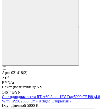
Арт.: 021418(2)
33
29
BYN/м
Пакет (полиэтилен): 5 м
65
146
BYN
Светодиодная лента RT-A60-8mm 12V Day5000 CRI98 (4.8
W/m, IP20, 2835, 5m) (Arlight, Открытый)
Day | Дневной 5000 K