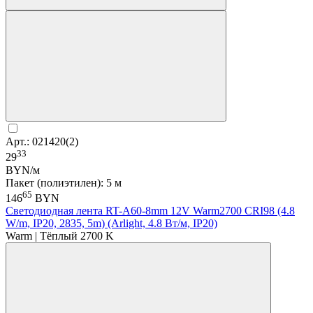
Арт.: 021420(2)
33
29
BYN/м
Пакет (полиэтилен): 5 м
65
146
BYN
Светодиодная лента RT-A60-8mm 12V Warm2700 CRI98 (4.8
W/m, IP20, 2835, 5m) (Arlight, 4.8 Вт/м, IP20)
Warm | Тёплый 2700 K