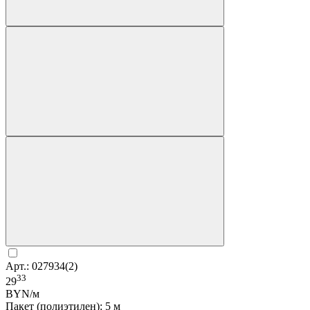
Арт.: 027934(2)
33
29
BYN/м
Пакет (полиэтилен): 5 м