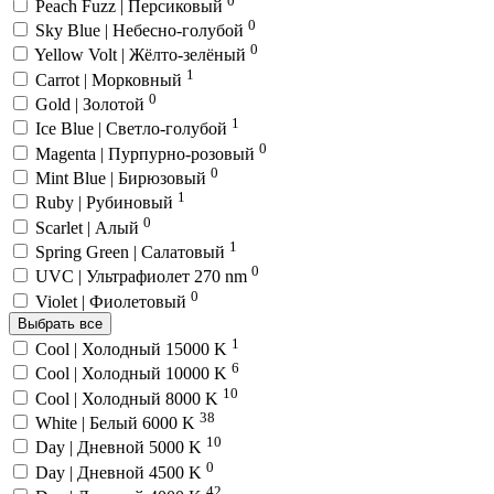
Peach Fuzz | Персиковый
0
Sky Blue | Небесно-голубой
0
Yellow Volt | Жёлто-зелёный
1
Carrot | Морковный
0
Gold | Золотой
1
Ice Blue | Светло-голубой
0
Magenta | Пурпурно-розовый
0
Mint Blue | Бирюзовый
1
Ruby | Рубиновый
0
Scarlet | Алый
1
Spring Green | Салатовый
0
UVC | Ультрафиолет 270 nm
0
Violet | Фиолетовый
Выбрать все
1
Cool | Холодный 15000 K
6
Cool | Холодный 10000 K
10
Cool | Холодный 8000 K
38
White | Белый 6000 K
10
Day | Дневной 5000 K
0
Day | Дневной 4500 K
42