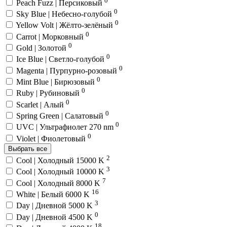
Peach Fuzz | Персиковый
0
Sky Blue | Небесно-голубой
0
Yellow Volt | Жёлто-зелёный
0
Carrot | Морковный
0
Gold | Золотой
0
Ice Blue | Светло-голубой
0
Magenta | Пурпурно-розовый
0
Mint Blue | Бирюзовый
0
Ruby | Рубиновый
0
Scarlet | Алый
0
Spring Green | Салатовый
0
UVC | Ультрафиолет 270 nm
0
Violet | Фиолетовый
Выбрать все
2
Cool | Холодный 15000 K
3
Cool | Холодный 10000 K
7
Cool | Холодный 8000 K
16
White | Белый 6000 K
3
Day | Дневной 5000 K
0
Day | Дневной 4500 K
18