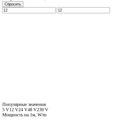
Сбросить
Популярные значения
5 V
12 V
24 V
48 V
230 V
Мощность на 1м, W/m