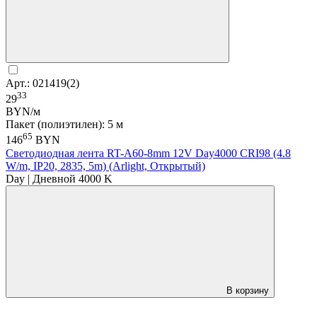
Арт.: 021419(2)
33
29
BYN/м
Пакет (полиэтилен): 5 м
65
146
BYN
Светодиодная лента RT-A60-8mm 12V Day4000 CRI98 (4.8
W/m, IP20, 2835, 5m) (Arlight, Открытый)
Day | Дневной 4000 K
В корзину