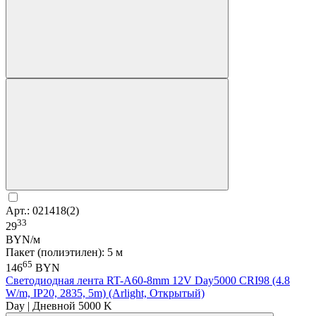
Арт.: 021418(2)
33
29
BYN/м
Пакет (полиэтилен): 5 м
65
146
BYN
Светодиодная лента RT-A60-8mm 12V Day5000 CRI98 (4.8
W/m, IP20, 2835, 5m) (Arlight, Открытый)
Day | Дневной 5000 K