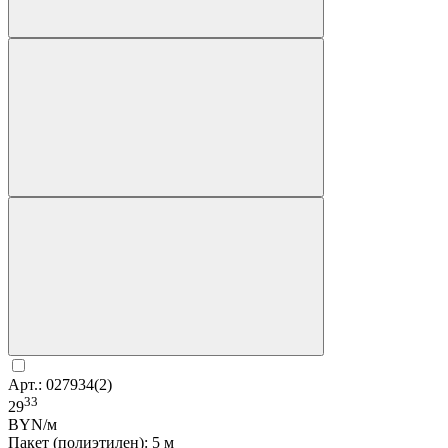
Арт.: 027934(2)
33
29
BYN/м
Пакет (полиэтилен): 5 м