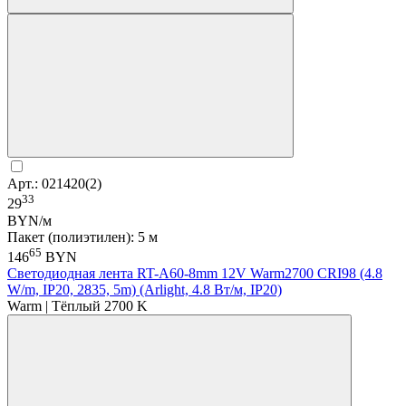
Арт.: 021420(2)
33
29
BYN/м
Пакет (полиэтилен): 5 м
65
146
BYN
Светодиодная лента RT-A60-8mm 12V Warm2700 CRI98 (4.8
W/m, IP20, 2835, 5m) (Arlight, 4.8 Вт/м, IP20)
Warm | Тёплый 2700 K