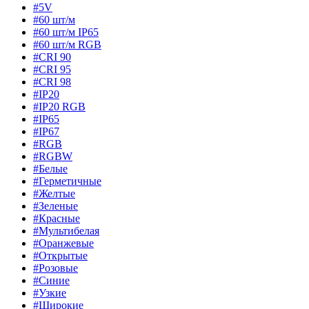
#5V
#60 шт/м
#60 шт/м IP65
#60 шт/м RGB
#CRI 90
#CRI 95
#CRI 98
#IP20
#IP20 RGB
#IP65
#IP67
#RGB
#RGBW
#Белые
#Герметичные
#Желтые
#Зеленые
#Красные
#Мультибелая
#Оранжевые
#Открытые
#Розовые
#Синие
#Узкие
#Широкие