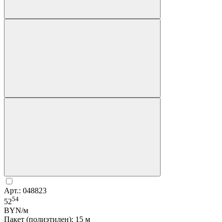
Арт.: 048823
54
52
BYN/м
Пакет (полиэтилен): 15 м