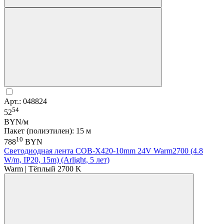
Арт.: 048824
54
52
BYN/м
Пакет (полиэтилен): 15 м
10
788
BYN
Светодиодная лента COB-X420-10mm 24V Warm2700 (4.8
W/m, IP20, 15m) (Arlight, 5 лет)
Warm | Тёплый 2700 K