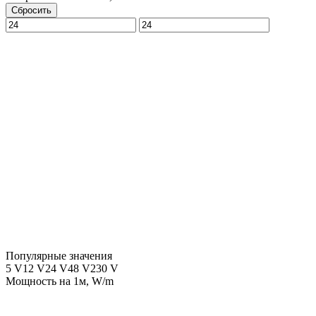
Сбросить
Популярные значения
5 V
12 V
24 V
48 V
230 V
Мощность на 1м, W/m