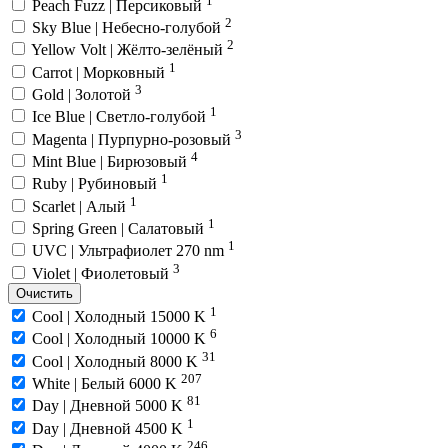
Peach Fuzz | Персиковый
2
Sky Blue | Небесно-голубой
2
Yellow Volt | Жёлто-зелёный
1
Carrot | Морковный
3
Gold | Золотой
1
Ice Blue | Светло-голубой
3
Magenta | Пурпурно-розовый
4
Mint Blue | Бирюзовый
1
Ruby | Рубиновый
1
Scarlet | Алый
1
Spring Green | Салатовый
1
UVC | Ультрафиолет 270 nm
3
Violet | Фиолетовый
Очистить
1
Cool | Холодный 15000 K
6
Cool | Холодный 10000 K
31
Cool | Холодный 8000 K
207
White | Белый 6000 K
81
Day | Дневной 5000 K
1
Day | Дневной 4500 K
246