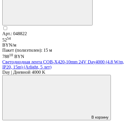
Арт.: 048822
54
52
BYN/м
Пакет (полиэтилен): 15 м
10
788
BYN
Светодиодная лента COB-X420-10mm 24V Day4000 (4.8 W/m,
IP20, 15m) (Arlight, 5 лет)
Day | Дневной 4000 K
В корзину