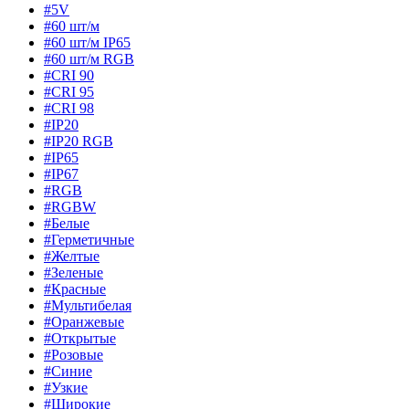
#5V
#60 шт/м
#60 шт/м IP65
#60 шт/м RGB
#CRI 90
#CRI 95
#CRI 98
#IP20
#IP20 RGB
#IP65
#IP67
#RGB
#RGBW
#Белые
#Герметичные
#Желтые
#Зеленые
#Красные
#Мультибелая
#Оранжевые
#Открытые
#Розовые
#Синие
#Узкие
#Широкие