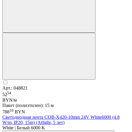
Арт.: 048821
54
52
BYN/м
Пакет (полиэтилен): 15 м
10
788
BYN
Светодиодная лента COB-X420-10mm 24V White6000 (4.8
W/m, IP20, 15m) (Arlight, 5 лет)
White | Белый 6000 K