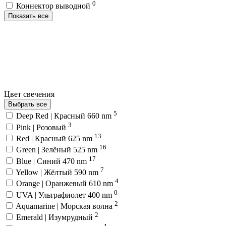
0
Коннектор выводной
Показать все
Цвет свечения
Выбрать все
5
Deep Red | Красный 660 nm
3
Pink | Розовый
13
Red | Красный 625 nm
16
Green | Зелёный 525 nm
17
Blue | Синий 470 nm
7
Yellow | Жёлтый 590 nm
4
Orange | Оранжевый 610 nm
0
UVA | Ультрафиолет 400 nm
2
Aquamarine | Морская волна
2
Emerald | Изумрудный
1