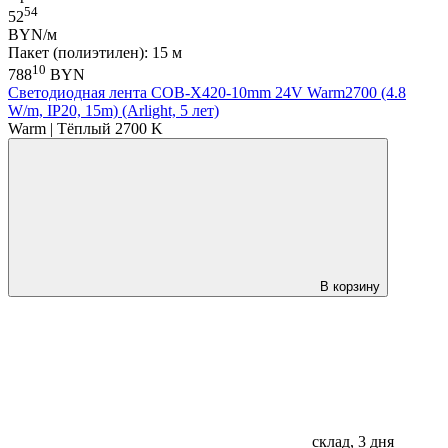
54
52
BYN/м
Пакет (полиэтилен): 15 м
10
788
BYN
Светодиодная лента COB-X420-10mm 24V Warm2700 (4.8
W/m, IP20, 15m) (Arlight, 5 лет)
Warm | Тёплый 2700 K
В корзину
склад, 3 дня