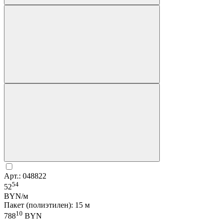
Арт.: 048822
54
52
BYN/м
Пакет (полиэтилен): 15 м
10
788
BYN