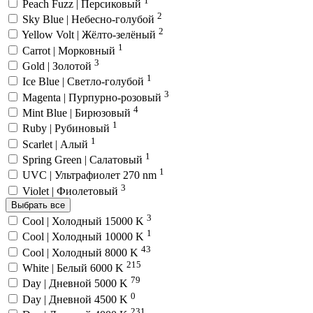
Peach Fuzz | Персиковый
2
Sky Blue | Небесно-голубой
2
Yellow Volt | Жёлто-зелёный
1
Carrot | Морковный
3
Gold | Золотой
1
Ice Blue | Светло-голубой
3
Magenta | Пурпурно-розовый
4
Mint Blue | Бирюзовый
1
Ruby | Рубиновый
1
Scarlet | Алый
1
Spring Green | Салатовый
1
UVC | Ультрафиолет 270 nm
3
Violet | Фиолетовый
Выбрать все
3
Cool | Холодный 15000 K
1
Cool | Холодный 10000 K
43
Cool | Холодный 8000 K
215
White | Белый 6000 K
79
Day | Дневной 5000 K
0
Day | Дневной 4500 K
231