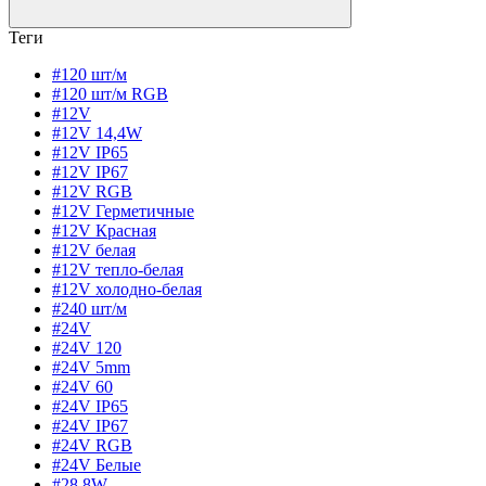
Теги
#120 шт/м
#120 шт/м RGB
#12V
#12V 14,4W
#12V IP65
#12V IP67
#12V RGB
#12V Герметичные
#12V Красная
#12V белая
#12V тепло-белая
#12V холодно-белая
#240 шт/м
#24V
#24V 120
#24V 5mm
#24V 60
#24V IP65
#24V IP67
#24V RGB
#24V Белые
#28,8W