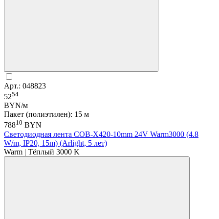
Арт.: 048823
54
52
BYN/м
Пакет (полиэтилен): 15 м
10
788
BYN
Светодиодная лента COB-X420-10mm 24V Warm3000 (4.8
W/m, IP20, 15m) (Arlight, 5 лет)
Warm | Тёплый 3000 K