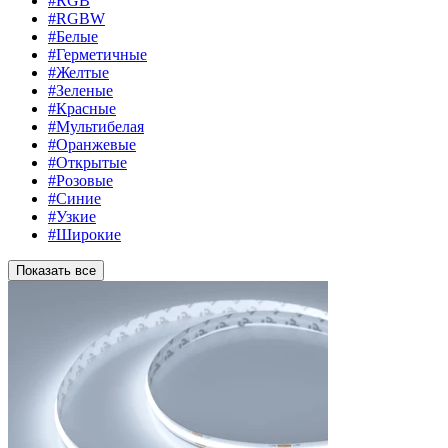
#RGB
#RGBW
#Белые
#Герметичные
#Желтые
#Зеленые
#Красные
#Мультибелая
#Оранжевые
#Открытые
#Розовые
#Синие
#Узкие
#Широкие
Показать все