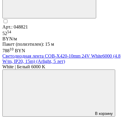
Арт.: 048821
54
52
BYN/м
Пакет (полиэтилен): 15 м
10
788
BYN
Светодиодная лента COB-X420-10mm 24V White6000 (4.8
W/m, IP20, 15m) (Arlight, 5 лет)
White | Белый 6000 K
В корзину