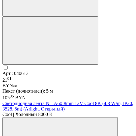
Арт.: 040613
01
21
BYN/м
Пакет (полиэтилен): 5 м
05
105
BYN
Светодиодная лента NT-A60-8mm 12V Cool 8K (4.8 W/m, IP20,
3528, 5m) (Arlight, Открытый)
Cool | Холодный 8000 K