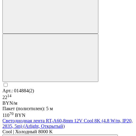
Арт.: 014884(2)
14
22
BYN/м
Пакет (полиэтилен): 5 м
70
110
BYN
Светодиодная лента RT-A60-8mm 12V Cool 8K (4.8 W/m, IP20,
2835, 5m) (Arlight, Открытый)
Cool | Холодный 8000 K