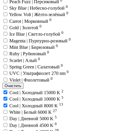
Peach Fuzz | Персиковый
0
Sky Blue | Небесно-голубой
0
Yellow Volt | Жёлто-зелёный
0
Carrot | Морковный
0
Gold | Золотой
0
Ice Blue | Светло-голубой
0
Magenta | Пурпурно-розовый
0
Mint Blue | Бирюзовый
0
Ruby | Рубиновый
0
Scarlet | Алый
0
Spring Green | Салатовый
0
UVC | Ультрафиолет 270 nm
0
Violet | Фиолетовый
Очистить
2
Cool | Холодный 15000 K
5
Cool | Холодный 10000 K
13
Cool | Холодный 8000 K
27
White | Белый 6000 K
5
Day | Дневной 5000 K
0
Day | Дневной 4500 K
29