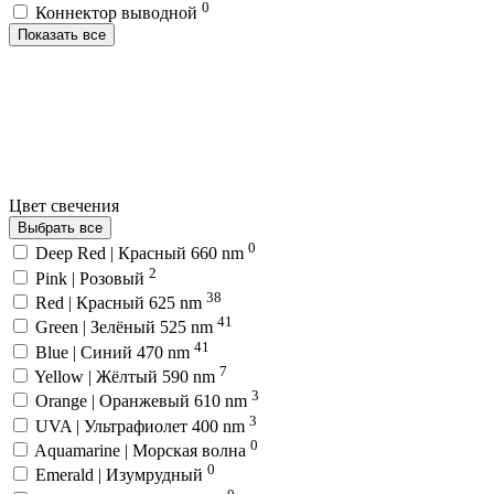
0
Коннектор выводной
Показать все
Цвет свечения
Выбрать все
0
Deep Red | Красный 660 nm
2
Pink | Розовый
38
Red | Красный 625 nm
41
Green | Зелёный 525 nm
41
Blue | Синий 470 nm
7
Yellow | Жёлтый 590 nm
3
Orange | Оранжевый 610 nm
3
UVA | Ультрафиолет 400 nm
0
Aquamarine | Морская волна
0
Emerald | Изумрудный
0