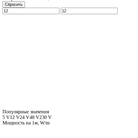
Сбросить
Популярные значения
5 V
12 V
24 V
48 V
230 V
Мощность на 1м, W/m