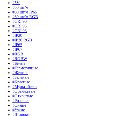
#5V
#60 шт/м
#60 шт/м IP65
#60 шт/м RGB
#CRI 90
#CRI 95
#CRI 98
#IP20
#IP20 RGB
#IP65
#IP67
#RGB
#RGBW
#Белые
#Герметичные
#Желтые
#Зеленые
#Красные
#Мультибелая
#Оранжевые
#Открытые
#Розовые
#Синие
#Узкие
#Широкие