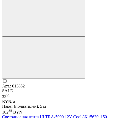
Арт.: 013852
SALE
51
32
BYN/м
Пакет (полиэтилен): 5 м
55
162
BYN
Светодиодная лента ULTRA-5000 12V Cool 8K (5630, 150