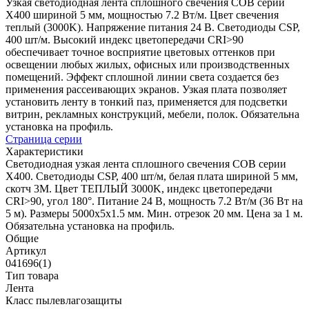
Узкая светодиодная лента сплошного свечения COB серии
X400 шириной 5 мм, мощностью 7.2 Вт/м. Цвет свечения
теплый (3000K). Напряжение питания 24 В. Светодиоды CSP,
400 шт/м. Высокий индекс цветопередачи CRI>90
обеспечивает точное восприятие цветовых оттенков при
освещении любых жилых, офисных или производственных
помещений. Эффект сплошной линии света создается без
применения рассеивающих экранов. Узкая плата позволяет
установить ленту в тонкий паз, применяется для подсветки
витрин, рекламных конструкций, мебели, полок. Обязательна
установка на профиль.
Страница серии
Характеристики
Светодиодная узкая лента сплошного свечения COB серии
X400. Светодиоды CSP, 400 шт/м, белая плата шириной 5 мм,
скотч 3M. Цвет ТЕПЛЫЙ 3000K, индекс цветопередачи
CRI>90, угол 180°. Питание 24 В, мощность 7.2 Вт/м (36 Вт на
5 м). Размеры 5000х5х1.5 мм. Мин. отрезок 20 мм. Цена за 1 м.
Обязательна установка на профиль.
Общие
Артикул
041696(1)
Тип товара
Лента
Класс пылевлагозащиты