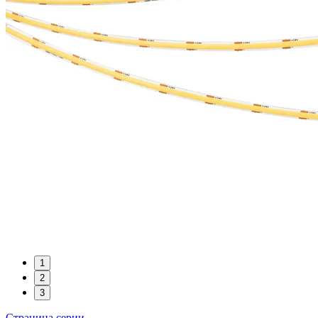
1
2
3
Страница серии