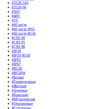
#3528 24V
#3528 60
#36V
#48V
#5V
#60 шт/м
#60 шт/м IP65
#60 шт/м RGB
#CRI 90
#CRI 95
#CRI 98
#IP20
#IP20 RGB
#IP65
#IP67
#RGB
#RGBW
#Белые
#Герметичные
#Желтые
#Зеленые
#Красные
#Мультибелая
#Оранжевые
#Открытые