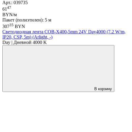
Арт.: 039735
47
61
BYN/м
Пакет (полиэтилен): 5 м
35
307
BYN
Светодиодная лента COB-X400-5mm 24V Day4000 (7.2 W/m,
IP20, CSP, 5m) (Arlight, -)
Day | Дневной 4000 K
В корзину