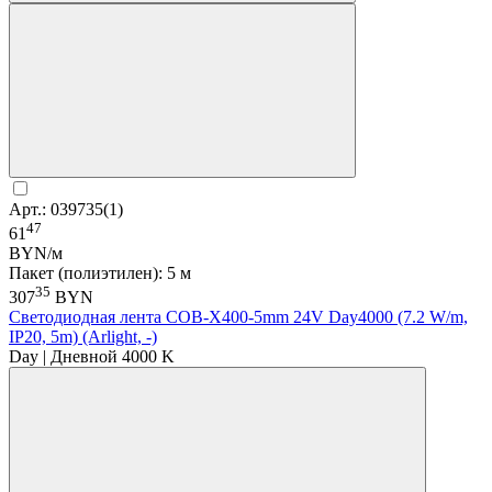
Арт.: 039735(1)
47
61
BYN/м
Пакет (полиэтилен): 5 м
35
307
BYN
Светодиодная лента COB-X400-5mm 24V Day4000 (7.2 W/m,
IP20, 5m) (Arlight, -)
Day | Дневной 4000 K