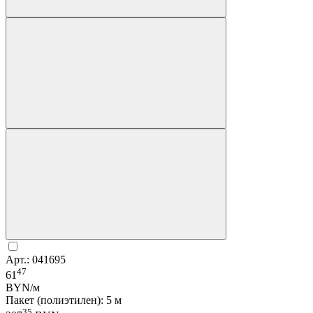
Арт.: 041695
47
61
BYN/м
Пакет (полиэтилен): 5 м
35