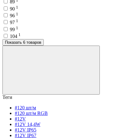
1
89
1
90
1
96
1
97
1
99
1
104
Показать 6 товаров
Теги
#120 шт/м
#120 шт/м RGB
#12V
#12V 14,4W
#12V IP65
#12V IP67