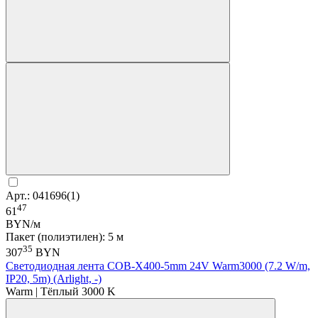
Арт.: 041696(1)
47
61
BYN/м
Пакет (полиэтилен): 5 м
35
307
BYN
Светодиодная лента COB-X400-5mm 24V Warm3000 (7.2 W/m,
IP20, 5m) (Arlight, -)
Warm | Тёплый 3000 K