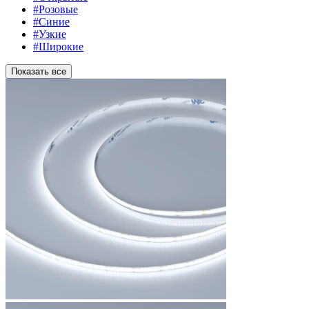
#Розовые
#Синие
#Узкие
#Широкие
Показать все