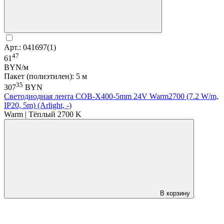
Арт.: 041697(1)
47
61
BYN/м
Пакет (полиэтилен): 5 м
35
307
BYN
Светодиодная лента COB-X400-5mm 24V Warm2700 (7.2 W/m,
IP20, 5m) (Arlight, -)
Warm | Тёплый 2700 K
В корзину