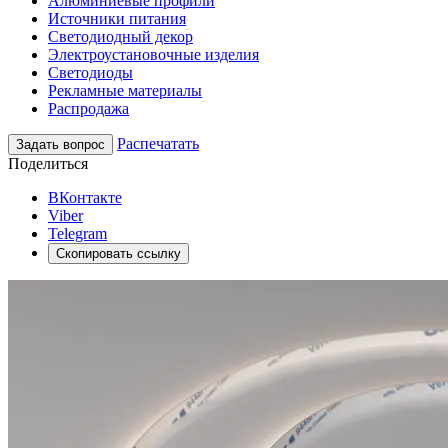
Алюминиевые профили
Источники питания
Светодиодный декор
Электроустановочные изделия
Светодиоды
Рекламные материалы
Распродажа
Распечатать
Задать вопрос
Поделиться
ВКонтакте
Viber
Telegram
Скопировать ссылку