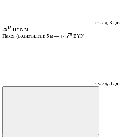
склад, 3 дня
15
29
BYN/м
75
Пакет (полиэтилен): 5 м —
145
BYN
склад, 3 дня