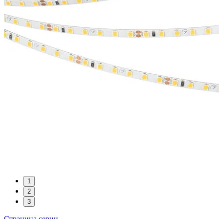
1
2
3
Страница серии