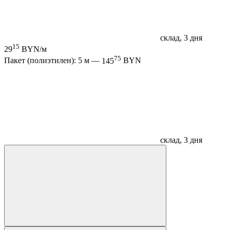
склад, 3 дня
15
29
BYN/м
75
Пакет (полиэтилен): 5 м —
145
BYN
склад, 3 дня