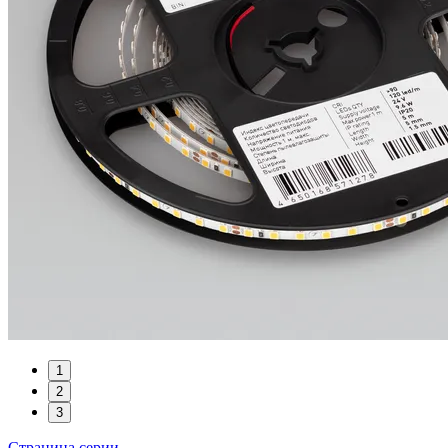
1
2
3
Страница серии