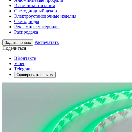
Алюминиевые профили
Источники питания
Светодиодный декор
Электроустановочные изделия
Светодиоды
Рекламные материалы
Распродажа
Распечатать
Задать вопрос
Поделиться
ВКонтакте
Viber
Telegram
Скопировать ссылку