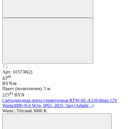
Арт.: 015730(2)
09
43
BYN/м
Пакет (полиэтилен): 5 м
45
215
BYN
Светодиодная лента герметичная RTW-SE-A120-8mm 12V
Warm3000 (9.6 W/m, IP65, 2835, 5m) (Arlight, -)
Warm | Тёплый 3000 K