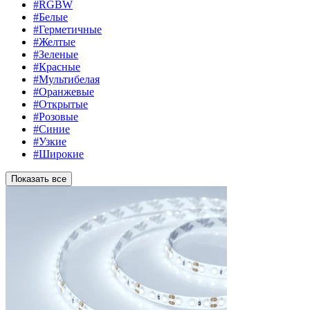
#RGBW
#Белые
#Герметичные
#Желтые
#Зеленые
#Красные
#Мультибелая
#Оранжевые
#Открытые
#Розовые
#Синие
#Узкие
#Широкие
Показать все