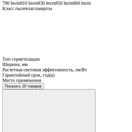
790 lm/m
810 lm/m
830 lm/m
850 lm/m
860 lm/m
Класс пылевлагозащиты
Тип герметизации
Ширина, мм
Расчетная световая эффективность, лм/Вт
Гарантийный срок, год(а)
Место применения
Показать 20 товаров