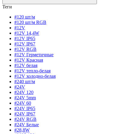
Теги
#120 шт/м
#120 шт/м RGB
#12V
#12V 14,4W
#12V IP65
#12V IP67
#12V RGB
#12V Герметичные
#12V Красная
#12V белая
#12V тепло-белая
#12V холодно-белая
#240 шт/м
#24V
#24V 120
#24V 5mm
#24V 60
#24V IP65
#24V IP67
#24V RGB
#24V Белые
#28,8W