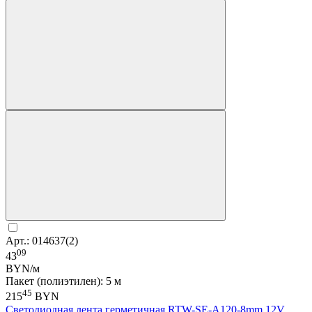
Арт.: 014637(2)
09
43
BYN/м
Пакет (полиэтилен): 5 м
45
215
BYN
Светодиодная лента герметичная RTW-SE-A120-8mm 12V