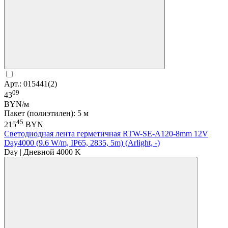
Арт.: 015441(2)
09
43
BYN/м
Пакет (полиэтилен): 5 м
45
215
BYN
Светодиодная лента герметичная RTW-SE-A120-8mm 12V
Day4000 (9.6 W/m, IP65, 2835, 5m) (Arlight, -)
Day | Дневной 4000 K