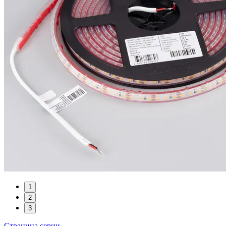
1
2
3
Страница серии