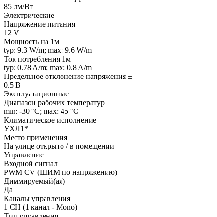
85 лм/Вт
Электрические
Напряжение питания
12 V
Мощность на 1м
typ: 9.3 W/m; max: 9.6 W/m
Ток потребления 1м
typ: 0.78 A/m; max: 0.8 A/m
Предельное отклонение напряжения ±
0.5 В
Эксплуатационные
Диапазон рабочих температур
min: -30 °C; max: 45 °C
Климатическое исполнение
УХЛ1*
Место применения
На улице открыто / в помещении
Управление
Входной сигнал
PWM СV (ШИМ по напряжению)
Диммируемый(ая)
Да
Каналы управления
1 CH (1 канал - Mono)
Тип управления