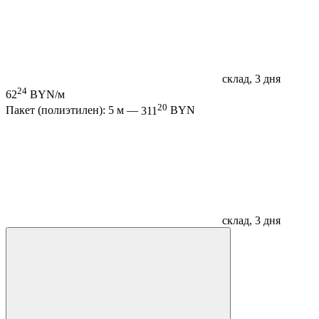
склад, 3 дня
24
62
BYN/м
20
Пакет (полиэтилен): 5 м —
311
BYN
склад, 3 дня