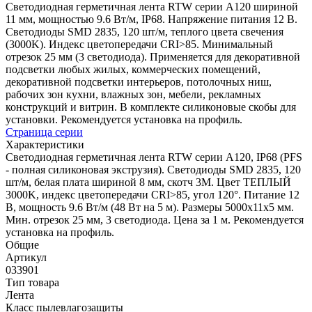
Светодиодная герметичная лента RTW серии A120 шириной
11 мм, мощностью 9.6 Вт/м, IP68. Напряжение питания 12 В.
Светодиоды SMD 2835, 120 шт/м, теплого цвета свечения
(3000K). Индекс цветопередачи CRI>85. Минимальный
отрезок 25 мм (3 светодиода). Применяется для декоративной
подсветки любых жилых, коммерческих помещений,
декоративной подсветки интерьеров, потолочных ниш,
рабочих зон кухни, влажных зон, мебели, рекламных
конструкций и витрин. В комплекте силиконовые скобы для
установки. Рекомендуется установка на профиль.
Страница серии
Характеристики
Светодиодная герметичная лента RTW серии A120, IP68 (PFS
- полная силиконовая экструзия). Светодиоды SMD 2835, 120
шт/м, белая плата шириной 8 мм, скотч 3M. Цвет ТЕПЛЫЙ
3000K, индекс цветопередачи CRI>85, угол 120°. Питание 12
В, мощность 9.6 Вт/м (48 Вт на 5 м). Размеры 5000x11x5 мм.
Мин. отрезок 25 мм, 3 светодиода. Цена за 1 м. Рекомендуется
установка на профиль.
Общие
Артикул
033901
Тип товара
Лента
Класс пылевлагозащиты