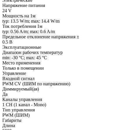
Электрические
Напряжение питания
24 V
Мощность на 1м
typ: 13.5 W/m; max: 14.4 W/m
Ток потребления 1м
typ: 0.56 A/m; max: 0.6 A/m
Предельное отклонение напряжения ±
0.5 В
Эксплуатационные
Диапазон рабочих температур
min: -30 °C; max: 45 °C
Место применения
Только в помещении
Управление
Входной сигнал
PWM СV (ШИМ по напряжению)
Диммируемый(ая)
Да
Каналы управления
1 CH (1 канал - Mono)
Тип управления
PWM (ШИМ)
Габариты
Длина