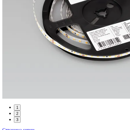
1
2
3
Страница серии