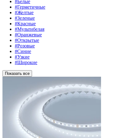
#Белые
#Герметичные
#Желтые
#Зеленые
#Красные
#Мультибелая
#Оранжевые
#Открытые
#Розовые
#Синие
#Узкие
#Широкие
Показать все