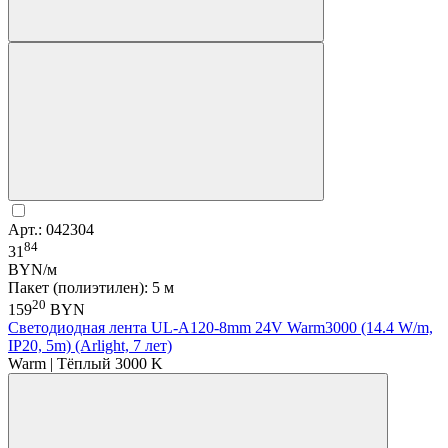
Арт.: 042304
84
31
BYN/м
Пакет (полиэтилен): 5 м
20
159
BYN
Светодиодная лента UL-A120-8mm 24V Warm3000 (14.4 W/m,
IP20, 5m) (Arlight, 7 лет)
Warm | Тёплый 3000 K