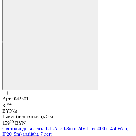
Арт.: 042301
84
31
BYN/м
Пакет (полиэтилен): 5 м
20
159
BYN
Светодиодная лента UL-A120-8mm 24V Day5000 (14.4 W/m,
IP20, 5m) (Arlight, 7 лет)