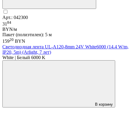
Арт.: 042300
84
31
BYN/м
Пакет (полиэтилен): 5 м
20
159
BYN
Светодиодная лента UL-A120-8mm 24V White6000 (14.4 W/m,
IP20, 5m) (Arlight, 7 лет)
White | Белый 6000 K
В корзину