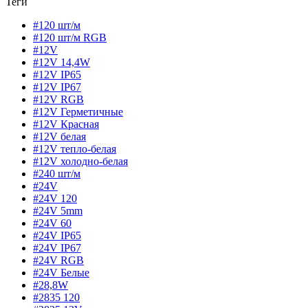
Теги
#120 шт/м
#120 шт/м RGB
#12V
#12V 14,4W
#12V IP65
#12V IP67
#12V RGB
#12V Герметичные
#12V Красная
#12V белая
#12V тепло-белая
#12V холодно-белая
#240 шт/м
#24V
#24V 120
#24V 5mm
#24V 60
#24V IP65
#24V IP67
#24V RGB
#24V Белые
#28,8W
#2835 120