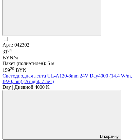
Арт.: 042302
84
31
BYN/м
Пакет (полиэтилен): 5 м
20
159
BYN
Светодиодная лента UL-A120-8mm 24V Day4000 (14.4 W/m,
IP20, 5m) (Arlight, 7 лет)
Day | Дневной 4000 K
В корзину