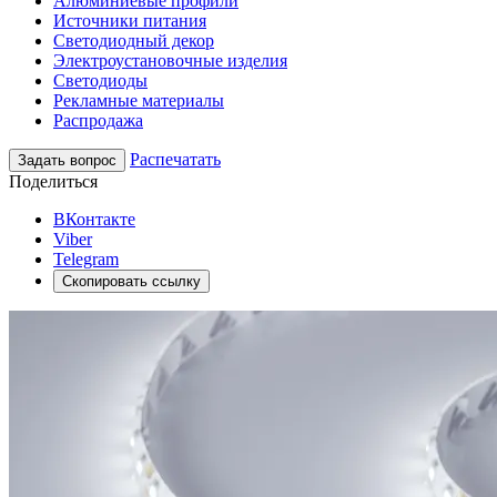
Алюминиевые профили
Источники питания
Светодиодный декор
Электроустановочные изделия
Светодиоды
Рекламные материалы
Распродажа
Распечатать
Задать вопрос
Поделиться
ВКонтакте
Viber
Telegram
Скопировать ссылку