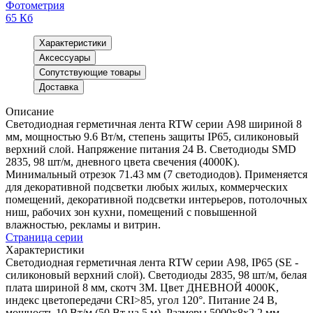
Фотометрия
65 Кб
Характеристики
Аксессуары
Сопутствующие товары
Доставка
Описание
Светодиодная герметичная лента RTW серии A98 шириной 8
мм, мощностью 9.6 Вт/м, степень защиты IP65, силиконовый
верхний слой. Напряжение питания 24 В. Светодиоды SMD
2835, 98 шт/м, дневного цвета свечения (4000K).
Минимальный отрезок 71.43 мм (7 светодиодов). Применяется
для декоративной подсветки любых жилых, коммерческих
помещений, декоративной подсветки интерьеров, потолочных
ниш, рабочих зон кухни, помещений с повышенной
влажностью, рекламы и витрин.
Страница серии
Характеристики
Светодиодная герметичная лента RTW серии A98, IP65 (SE -
силиконовый верхний слой). Светодиоды 2835, 98 шт/м, белая
плата шириной 8 мм, скотч 3M. Цвет ДНЕВНОЙ 4000K,
индекс цветопередачи CRI>85, угол 120°. Питание 24 В,
мощность 10 Вт/м (50 Вт на 5 м). Размеры 5000x8x2.2 мм.