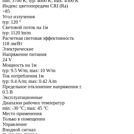
min: 3700 K; typ: 4000 K; max: 4300 K
Индекс цветопередачи CRI (Ra)
>85
Угол излучения
typ: 120 °
Световой поток на 1м
typ: 1120 lm/m
Расчетная световая эффективность
118 лм/Вт
Электрические
Напряжение питания
24 V
Мощность на 1м
typ: 9.5 W/m; max: 10 W/m
Ток потребления 1м
typ: 0.4 A/m; max: 0.42 A/m
Предельное отклонение напряжения ±
0.5 В
Эксплуатационные
Диапазон рабочих температур
min: -30 °C; max: 45 °C
Место применения
Только в помещении
Управление
Входной сигнал